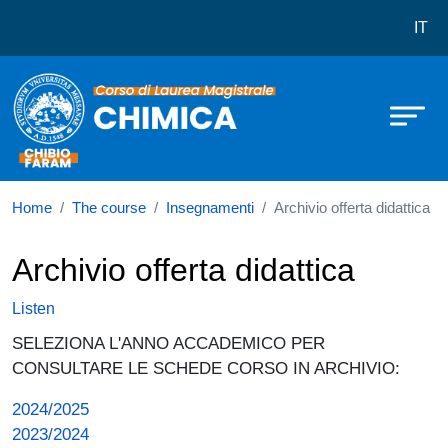
Corso di laurea in Chimica
Skip to main content
IT
Home
The course
Insegnamenti
Archivio offerta didattica
Archivio offerta didattica
Listen
SELEZIONA L'ANNO ACCADEMICO PER
CONSULTARE LE SCHEDE CORSO IN ARCHIVIO:
2024/2025
2023/2024