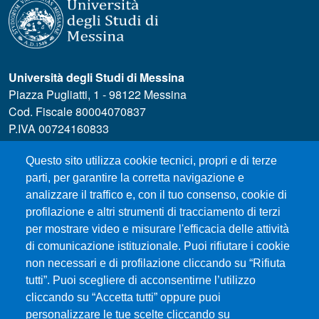
Università degli Studi di Messina
Piazza Pugliatti, 1 - 98122 Messina
Cod. Fiscale 80004070837
P.IVA 00724160833
Centralino: 090 676 1
Questo sito utilizza cookie tecnici, propri e di terze
MENÙ SOCIAL
parti, per garantire la corretta navigazione e
analizzare il traffico e, con il tuo consenso, cookie di
profilazione e altri strumenti di tracciamento di terzi
MENÙ FOOTER 1
Accessibility statement
per mostrare video e misurare l'efficacia delle attività
Privacy and cookie policy
di comunicazione istituzionale. Puoi rifiutare i cookie
Modulistica
non necessari e di profilazione cliccando su “Rifiuta
Prenotazione Aule e Laboratori Didattici
tutti”. Puoi scegliere di acconsentirne l’utilizzo
cliccando su “Accetta tutti” oppure puoi
Dove ci trovi
personalizzare le tue scelte cliccando su