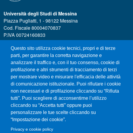
Università degli Studi di Messina
Piazza Pugliatti, 1 - 98122 Messina
Cod. Fiscale 80004070837
P.IVA 00724160833
Centralino: 090 676 1
Questo sito utilizza cookie tecnici, propri e di terze
MENÙ SOCIAL
parti, per garantire la corretta navigazione e
analizzare il traffico e, con il tuo consenso, cookie di
profilazione e altri strumenti di tracciamento di terzi
MENÙ FOOTER 1
Accessibility statement
per mostrare video e misurare l'efficacia delle attività
Privacy and cookie policy
di comunicazione istituzionale. Puoi rifiutare i cookie
Modulistica
non necessari e di profilazione cliccando su “Rifiuta
Prenotazione Aule e Laboratori Didattici
tutti”. Puoi scegliere di acconsentirne l’utilizzo
cliccando su “Accetta tutti” oppure puoi
Dove ci trovi
personalizzare le tue scelte cliccando su
Orientamento
“Impostazione dei cookie”.
Studenti UNIME
Privacy e cookie policy