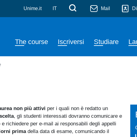
a
Skip to main content
Menù di servizi
Cerca
Unime.it
IT
Mail
Di
Navigazione principale
The course
Iscriversi
Studiare
La
e
aurea non più attivi
per i quali non è redatto un
scelta
, gli studenti interessati dovranno comunicare e
 e richiedere per e-mail ai responsabili degli appelli
iorni prima
della data di esame, comunicando il