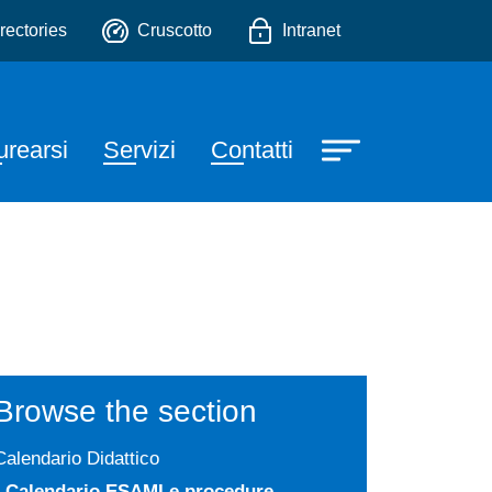
o
rectories
Cruscotto
Intranet
urearsi
Servizi
Contatti
Browse the section
Calendario Didattico
Calendario ESAMI e procedure