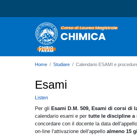
Corso di laurea in Chimic
Home
Studiare
Calendario ESAMI e procedur
Esami
Listen
Per gli
Esami D.M. 509, Esami di corsi di l
calendario esami e per
tutte le
discipline a 
concordare con il docente la data dell'appello
on-line l'attivazione dell'appello
almeno 15 g