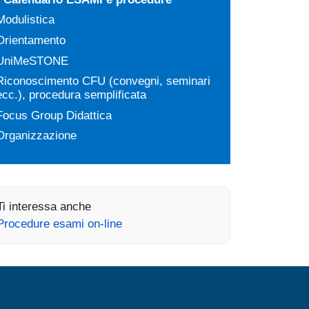
Modulistica
Orientamento
UniMeSTONE
Riconoscimento CFU (convegni, seminari
ecc.), procedura semplificata
Focus Group Didattica
Organizzazione
Ti interessa anche
Procedure esami on-line
MENÙ FOOTER 2