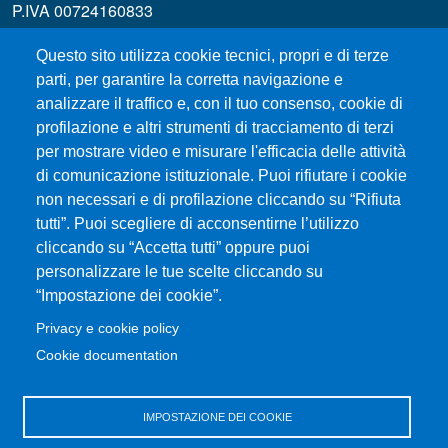
P.IVA 00724160833
Centralino: 090 676 1
Questo sito utilizza cookie tecnici, propri e di terze
MENÙ SOCIAL
parti, per garantire la corretta navigazione e
analizzare il traffico e, con il tuo consenso, cookie di
profilazione e altri strumenti di tracciamento di terzi
MENÙ FOOTER 1
Esami
per mostrare video e misurare l'efficacia delle attività
ERASMUS
di comunicazione istituzionale. Puoi rifiutare i cookie
Modulistica
non necessari e di profilazione cliccando su “Rifiuta
Prenotazione Aule e Laboratori Didattici
tutti”. Puoi scegliere di acconsentirne l’utilizzo
cliccando su “Accetta tutti” oppure puoi
Dove ci trovi
personalizzare le tue scelte cliccando su
Orientamento
“Impostazione dei cookie”.
Studenti UNIME
Privacy e cookie policy
Cookie documentation
MENÙ FOOTER 2
UniMeSTONE
Disposizioni in materia di STAGE e TIROCINI
IMPOSTAZIONE DEI COOKIE
Ritiro attestati