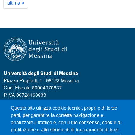
Ultima pagina
ultima »
Università degli Studi di Messina
Piazza Pugliatti, 1 - 98122 Messina
Cod. Fiscale 80004070837
P.IVA 00724160833
Centralino: 090 676 1
Questo sito utilizza cookie tecnici, propri e di terze
MENÙ SOCIAL
parti, per garantire la corretta navigazione e
analizzare il traffico e, con il tuo consenso, cookie di
profilazione e altri strumenti di tracciamento di terzi
MENÙ FOOTER 1