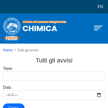
Corso di laurea in Chimica
Salta al contenuto principale
EN
Home
Tutti gli avvisi
Tutti gli avvisi
Titolo
Data
Cerca