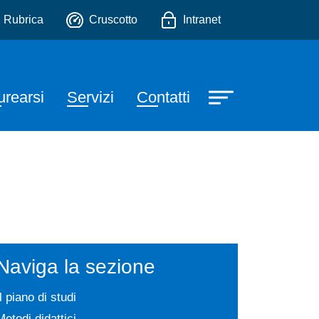
io
Rubrica
Cruscotto
Intranet
urearsi
Servizi
Contatti
Naviga la sezione
Il piano di studi
Metodi didattici