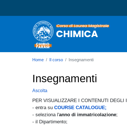
Corso di laurea in Chimic
Home
Il corso
Insegnamenti
Insegnamenti
Ascolta
PER VISUALIZZARE I CONTENUTI DEGLI
- entra su
COURSE CATALOGUE;
- seleziona l'
anno di immatricolazione
;
- il Dipartimento;