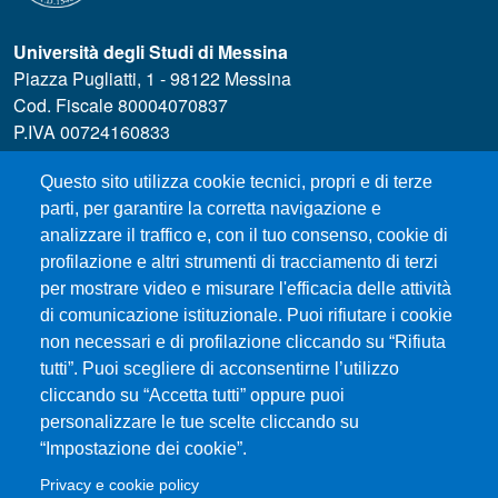
Università degli Studi di Messina
Piazza Pugliatti, 1 - 98122 Messina
Cod. Fiscale 80004070837
P.IVA 00724160833
Centralino: 090 676 1
Questo sito utilizza cookie tecnici, propri e di terze
MENÙ SOCIAL
parti, per garantire la corretta navigazione e
analizzare il traffico e, con il tuo consenso, cookie di
profilazione e altri strumenti di tracciamento di terzi
MENÙ FOOTER 1
Esami
per mostrare video e misurare l'efficacia delle attività
ERASMUS
di comunicazione istituzionale. Puoi rifiutare i cookie
Modulistica
non necessari e di profilazione cliccando su “Rifiuta
tutti”. Puoi scegliere di acconsentirne l’utilizzo
Prenotazione Aule e Laboratori Didattici
cliccando su “Accetta tutti” oppure puoi
Dove ci trovi
personalizzare le tue scelte cliccando su
Orientamento
“Impostazione dei cookie”.
Studenti UNIME
Privacy e cookie policy