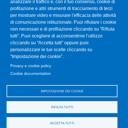
analizzare il traffico e, con il tuo consenso, cookie di
profilazione e altri strumenti di tracciamento di terzi
MENÙ FOOTER 1
Esami
per mostrare video e misurare l'efficacia delle attività
ERASMUS
di comunicazione istituzionale. Puoi rifiutare i cookie
Modulistica
non necessari e di profilazione cliccando su “Rifiuta
tutti”. Puoi scegliere di acconsentirne l’utilizzo
Prenotazione Aule e Laboratori Didattici
cliccando su “Accetta tutti” oppure puoi
Dove ci trovi
personalizzare le tue scelte cliccando su
Orientamento
“Impostazione dei cookie”.
Studenti UNIME
Privacy e cookie policy
Cookie documentation
MENÙ FOOTER 2
UniMeSTONE
Disposizioni in materia di STAGE e TIROCINI
IMPOSTAZIONE DEI COOKIE
Ritiro attestati
Valutazione della Didattica
RIFIUTA TUTTI
Parti Sociali
Home Dipartimento
ACCETTA TUTTI