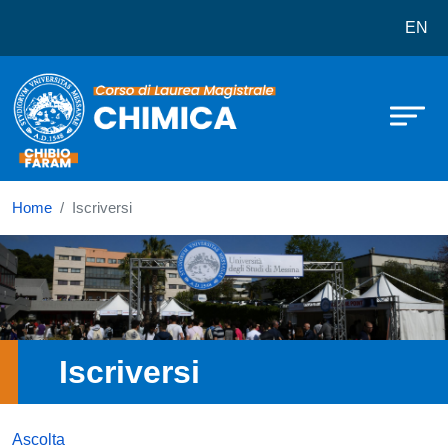
Corso di laurea in Chimica
Salta al contenuto principale
EN
Home
Iscriversi
Immagine
Iscriversi
Ascolta